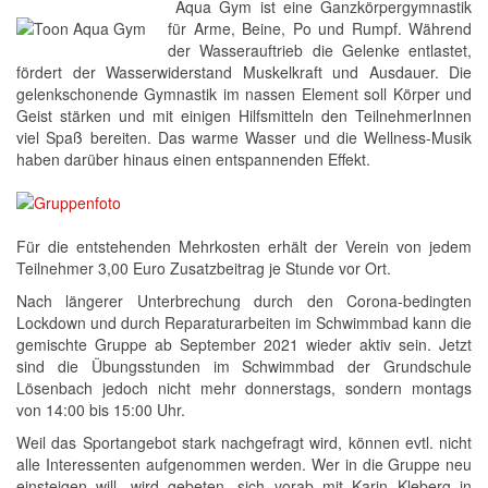
Aqua Gym ist eine Ganzkörpergymnastik
für Arme, Beine, Po und Rumpf. Während
der Wasserauftrieb die Gelenke entlastet,
fördert der Wasserwiderstand Muskelkraft und Ausdauer. Die
gelenkschonende Gymnastik im nassen Element soll Körper und
Geist stärken und mit einigen Hilfsmitteln den TeilnehmerInnen
viel Spaß bereiten. Das warme Wasser und die Wellness-Musik
haben darüber hinaus einen entspannenden Effekt.
Für die entstehenden Mehrkosten erhält der Verein von jedem
Teilnehmer 3,00 Euro Zusatzbeitrag je Stunde vor Ort.
Nach längerer Unterbrechung durch den Corona-bedingten
Lockdown und durch Reparaturarbeiten im Schwimmbad kann die
gemischte Gruppe ab September 2021 wieder aktiv sein. Jetzt
sind die Übungsstunden im Schwimmbad der Grundschule
Lösenbach jedoch nicht mehr donnerstags, sondern montags
von 14:00 bis 15:00 Uhr.
Weil das Sportangebot stark nachgefragt wird, können evtl. nicht
alle Interessenten aufgenommen werden. Wer in die Gruppe neu
einsteigen will, wird gebeten, sich vorab mit Karin Kleberg in