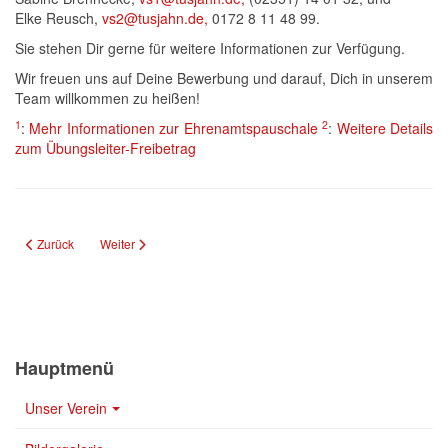
Elke Reusch,
vs2@tusjahn.de
,
0172 8 11 48 99.
Sie stehen Dir gerne für weitere Informationen zur Verfügung.
Wir freuen uns auf Deine Bewerbung und darauf, Dich in unserem
Team willkommen zu heißen!
1
2
:
Mehr Informationen zur Ehrenamtspauschale
:
Weitere Details
zum Übungsleiter-Freibetrag
Vorheriger Beitrag: Sportangebote während der Osterferien
Nächster Beitrag: Abteilungsversammlung Kegeln am 02.03.20
Zurück
Weiter
Hauptmenü
Unser Verein