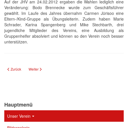
Auf der JHV am 24.02.2012 ergaben die Wahlen lediglich eine
Veränderung: Bodo Brennecke wurde zum Geschäftsführer
gewählt. Im Laufe des Jahres übernahm Carmen Jürisoo eine
Eltern-/Kind-Gruppe als Übungsleiterin. Zudem haben Marie
Schrader, Karina Spangenberg und Mike Stechbarth, drei
jugendliche Mitglieder des Vereins, eine Ausbildung als
Gruppenhelfer absolviert und können so den Verein noch besser
unterstützen.
Vorheriger Beitrag: Vereinschronik 2013
Nächster Beitrag: Vereinschronik 2011
Zurück
Weiter
Hauptmenü
Unser Verein
Bildergalerie